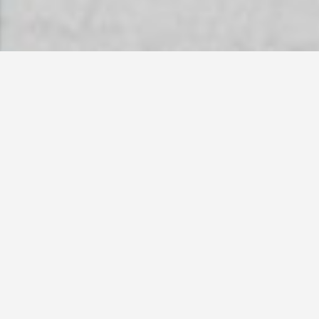
HERZLICH WILLKOMMEN
SCHWAB GMBH
IMMOBILIEN + ANLAGEN
Die Firma SCHWAB GmbH Immobilien + Anlagen,
vor 100 Jahren als Familienunternehmen
gegründet, war für die Fertigung in den
Bereichen Holzbearbeitung, Türen und Sanitär-
Produkte bekannt, unter anderem mit den
Markennamen SVEDEX und DUROPLAST.
Die firmeneigenen Immobilien werden heute
nicht nur am Hauptstandort Pfullingen, sondern